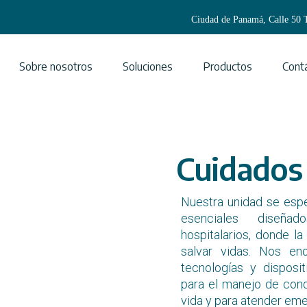
Ciudad de Panamá, Calle 50
Sobre nosotros
Soluciones
Productos
Cont
Neurocirugía
Cuidados
Cardiovascular
Cuidados avanzados
Nuestra unidad se espe
Asepsia e instrumen
esenciales diseñad
hospitalarios, donde la 
Ortopedia y tecnolo
salvar vidas. Nos en
tejidos
tecnologías y dispos
para el manejo de cond
vida y para atender em