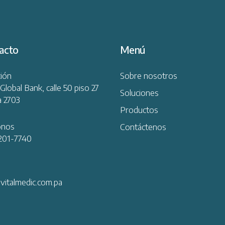
acto
Menú
ción
Sobre nosotros
Global Bank, calle 50 piso 27
Soluciones
a 2703
Productos
onos
Contáctenos
201-7740
vitalmedic.com.pa