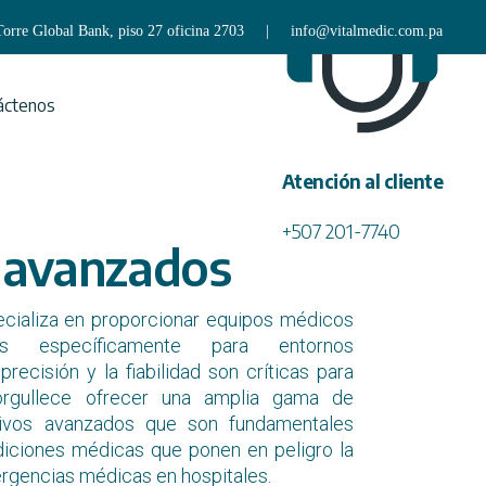
 Torre Global Bank, piso 27 oficina 2703 | info@vitalmedic.com.pa
Neurocirugía
Cardiovascular
áctenos
Cuidados avanzados
Atención al cliente
Asepsia e instrumental
Ortopedia y tecnología de
+507 201-7740
 avanzados
tejidos
cializa en proporcionar equipos médicos
tal
os específicamente para entornos
precisión y la fiabilidad son críticas para
gía de
orgullece ofrecer una amplia gama de
itivos avanzados que son fundamentales
iciones médicas que ponen en peligro la
ergencias médicas en hospitales.