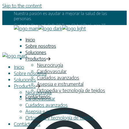
Skip to the content
Nuestra pasión es ayudar a mejorar la salud de las
personas.
Ciudad de Panamá, Calle 50 Torre Global Bank, piso 27
oficina 2703 | info@vitalmedic.com.pa
Inicio
Sobre nosotros
Soluciones
Productos
Neurocirugía
Inicio
Cardiovascular
Sobre nosotros
Cuidados avanzados
Soluciones
Asepsia e instrumental
Productos
Ortopedia y tecnología de tejidos
Neurocirugía
Contáctenos
Cardiovascular
Cuidados avanzados
Asepsia e instrumental
Ortopedia y tecnología de tejidos
Contáctenos