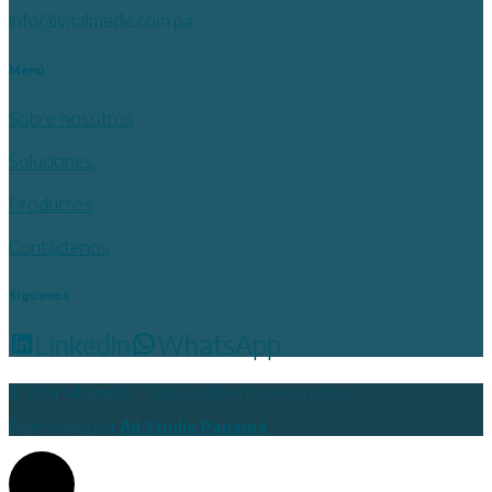
info@vitalmedic.com.pa
Menú
Sobre nosotros
Soluciones
Productos
Contáctenos
Siguenos
LinkedIn
WhatsApp
© 2024 Vitalmedic, Todos los derechos reservados
Diseño web por
Ad Studio Panamá
Top