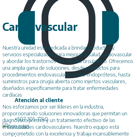
Cardiovascular
Nuestra unidad está dedicada a brindar productos y
servicios especializados para mejorar la salud cardiovascular
y abordar los trastornos del sistema circulatorio. Ofrecemos
una amplia gama de soluciones, desde productos para
procedimientos endovasculares como endoprótesis, hasta
suministros para cirugía abierta como injertos vasculares,
diseñados específicamente para tratar enfermedades
cardíacas.
Atención al cliente
Nos esforzamos por ser líderes en la industria,
proporcionando soluciones innovadoras que permitan un
+507 201-7740
diagnóstico preciso y un tratamiento efectivo de las
enfermedades cardiovasculares. Nuestro equipo está
comprometido con la excelencia y trabaja incansablemente