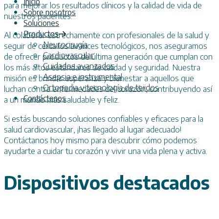
Inicio
para mejorar los resultados clínicos y la calidad de vida de
Sobre nosotros
nuestros pacientes.
Soluciones
Productos
Al colaborar estrechamente con profesionales de la salud y
Neurocirugía
seguir de cerca los avances tecnológicos, nos aseguramos
Cardiovascular
de ofrecer productos de última generación que cumplan con
Cuidados avanzados
los más altos estándares de calidad y seguridad. Nuestra
Asepsia e instrumental
misión es brindar esperanza y bienestar a aquellos que
Ortopedia y tecnología de tejidos
luchan contra enfermedades del corazón, contribuyendo así
Contáctenos
a un mundo más saludable y feliz.
Si estás buscando soluciones confiables y eficaces para la
salud cardiovascular, ¡has llegado al lugar adecuado!
Contáctanos hoy mismo para descubrir cómo podemos
ayudarte a cuidar tu corazón y vivir una vida plena y activa.
Dispositivos destacados