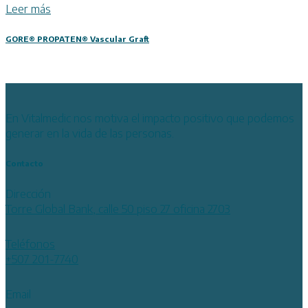
Leer más
GORE® PROPATEN® Vascular Graft
En Vitalmedic nos motiva el impacto positivo que podemos
generar en la vida de las personas.
Contacto
Dirección
Torre Global Bank, calle 50 piso 27 oficina 2703
Teléfonos
+507 201-7740
Email